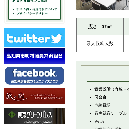
広さ 57m²
最大収容人数
音響設備（有線マ
司会台
内線電話
音声録音ケーブル
Wi-Fi