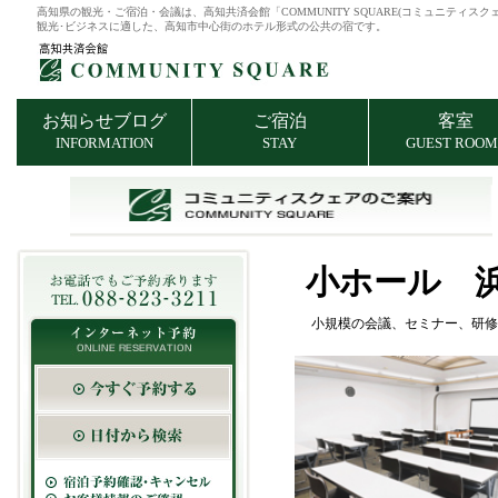
高知県の観光・ご宿泊・会議は、高知共済会館「COMMUNITY SQUARE(コミュニティスク
観光･ビジネスに適した、高知市中心街のホテル形式の公共の宿です。
お知らせブログ
ご宿泊
客室
INFORMATION
STAY
GUEST ROOM
小ホール 
小規模の会議、セミナー、研修